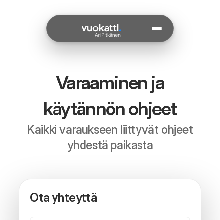
Siirry sisältöön
Päävalikko
Majoitukset
Varaaminen ja
käytännön ohjeet
Golfpelioikeudet
Kaikki varaukseen liittyvät ohjeet
Muut
yhdestä paikasta
harrasteet
Tarjoukset
Ota yhteyttä
Ohjeita