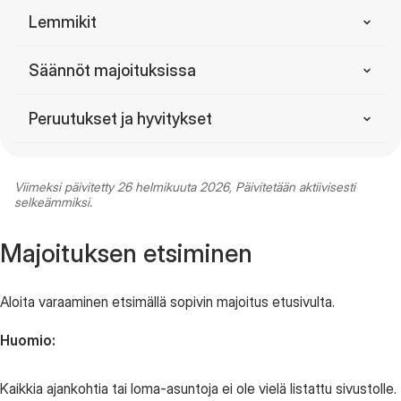
Kultakatti
Golfpelioikeus
Lemmikit
Lemmimaksu
Säännöt majoituksissa
Lemmikki säännöt
Sääntöjen velvoittavuus
Peruutukset ja hyvitykset
Ulkoalueet
Peruutusoikeus
Viimeksi päivitetty 26 helmikuuta 2026, Päivitetään aktiivisesti
selkeämmiksi.
Jätehuolto
Peruutuksen tekeminen
Majoituksen etsiminen
Pysäköinti
Erikoistapaukset
Aloita varaaminen etsimällä sopivin majoitus etusivulta.
Huoneistojen käyttö
Maksun palautukset
Huomio:
Takka, grilli ja avotuli
Kaikkia ajankohtia tai loma-asuntoja ei ole vielä listattu sivustolle.
Polkupyörät ja golfkärryt