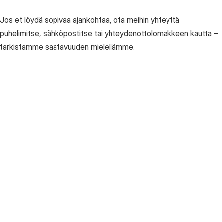
Jos et löydä sopivaa ajankohtaa, ota meihin yhteyttä
Siivous
puhelimitse, sähköpostitse tai yhteydenottolomakkeen kautta –
tarkistamme saatavuuden mielellämme.